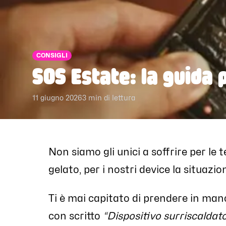
CONSIGLI
SOS Estate: la guida 
11 giugno 2026
3
min di lettura
Non siamo gli unici a soffrire per le
gelato, per i nostri device la situazi
Ti è mai capitato di prendere in man
con scritto
“Dispositivo surriscaldato