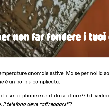
per non far fondere i tuoi
 temperature anomale estive. Ma se per noi la sol
one è un po’ più complicata.
o lo smartphone e sentirlo scottare? O di vede
, il telefono deve raffreddarsi”
?