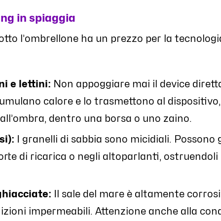
ng in spiaggia
 sotto l’ombrellone ha un prezzo per la tecnolo
 e lettini:
Non appoggiare mai il device diret
accumulano calore e lo trasmettono al dispositivo
 all’ombra, dentro una borsa o uno zaino.
si):
I granelli di sabbia sono micidiali. Posson
orte di ricarica o negli altoparlanti, ostruendol
ghiacciate:
Il sale del mare è altamente corrosivo
izioni impermeabili. Attenzione anche alla conde